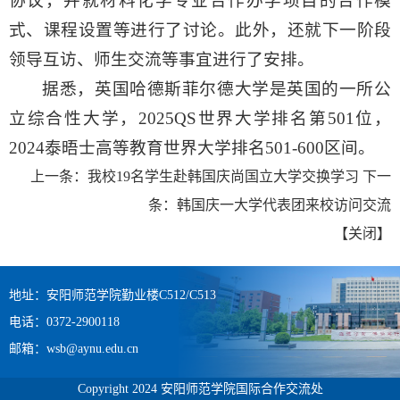
协议，并就材料化学专业合作办学项目的合作模
式、课程设置等进行了讨论。此外，还就下一阶段
领导互访、师生交流等事宜进行了安排。
据悉，英国哈德斯菲尔德大学是英国的一所公
立综合性大学，2025QS世界大学排名第501位，
2024泰晤士高等教育世界大学排名501-600区间。
上一条：
我校19名学生赴韩国庆尚国立大学交换学习
下一
条：
韩国庆一大学代表团来校访问交流
【
关闭
】
地址：安阳师范学院勤业楼C512/C513
电话：0372-2900118
邮箱：wsb@aynu.edu.cn
Copyright 2024 安阳师范学院国际合作交流处